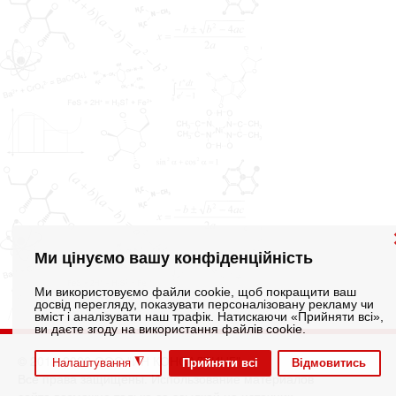
Ми цінуємо вашу конфіденційність
Ми використовуємо файли cookie, щоб покращити ваш
досвід перегляду, показувати персоналізовану рекламу чи
вміст і аналізувати наш трафік. Натискаючи «Прийняти всі»,
ви даєте згоду на використання файлів cookie.
© 2012-2026 ООО "ИН КОНСАЛТИНГ"
◮
Прийняти всі
Відмовитись
Налаштування
Все права защищены. Использование материалов
сайта возможно только со ссылкой на источник.