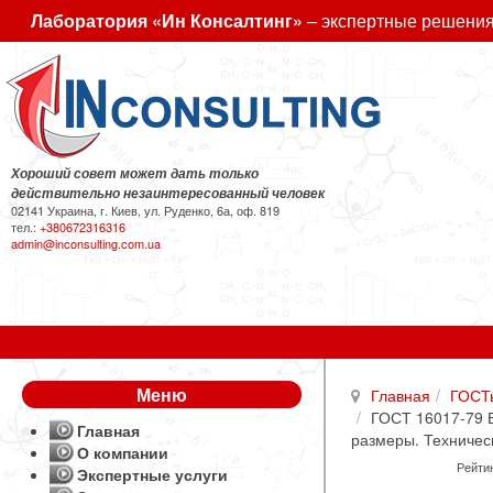
Лаборатория «Ин Консалтинг»
– экспертные решения
Хороший совет может дать только
действительно незаинтересованный человек
02141 Украина, г. Киев, ул. Руденко, 6а, оф. 819
тел.:
+380672316316
admin@inconsulting.com.ua
Меню
Главная
ГОСТ
ГОСТ 16017-79 Б
Главная
размеры. Техничес
О компании
Рейтин
Экспертные услуги