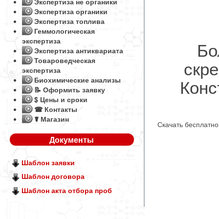
Экспертиза не органики
Экспертиза органики
Экспертиза топлива
Геммологическая
экспертиза
Бо
Экспертиза антиквариата
Товароведческая
скре
экспертиза
Конс
Биохимические анализы
📝 Оформить заявку
$ Цены и сроки
☎ Контакты
☤ Магазин
Скачать бесплатн
Документы
Шаблон заявки
Шаблон договора
Шаблон акта отбора проб