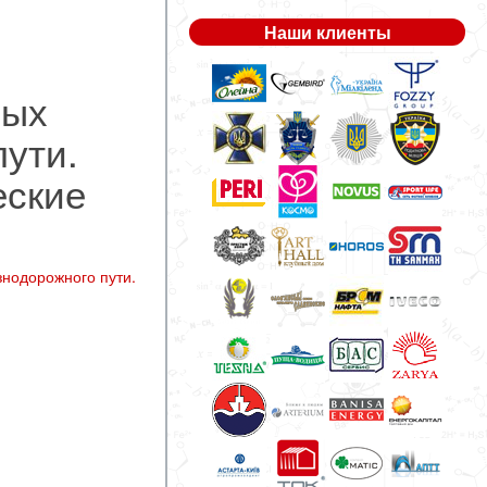
Наши клиенты
вых
пути.
еские
нодорожного пути.