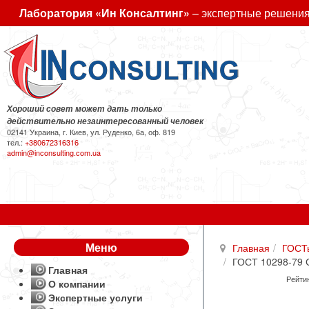
Лаборатория «Ин Консалтинг»
– экспертные решения
Хороший совет может дать только
действительно незаинтересованный человек
02141 Украина, г. Киев, ул. Руденко, 6а, оф. 819
тел.:
+380672316316
admin@inconsulting.com.ua
Меню
Главная
ГОСТ
ГОСТ 10298-79 С
Главная
Рейтин
О компании
Экспертные услуги