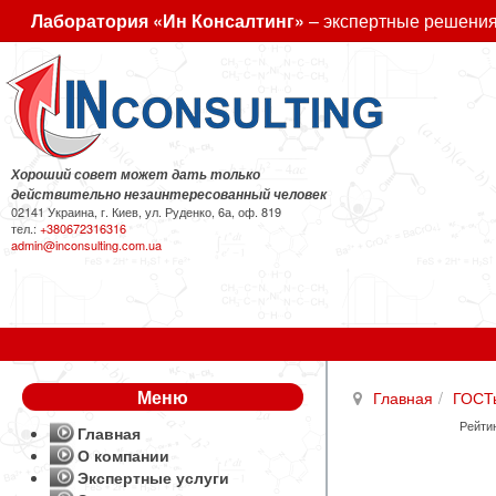
Лаборатория «Ин Консалтинг»
– экспертные решения
Хороший совет может дать только
действительно незаинтересованный человек
02141 Украина, г. Киев, ул. Руденко, 6а, оф. 819
тел.:
+380672316316
admin@inconsulting.com.ua
Меню
Главная
ГОСТ
Рейтин
Главная
О компании
Экспертные услуги