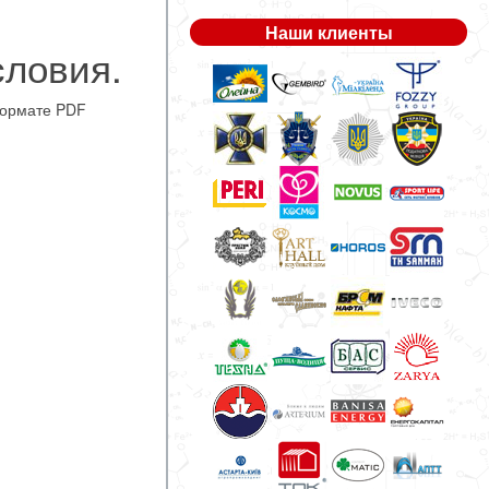
Наши клиенты
словия.
ормате PDF