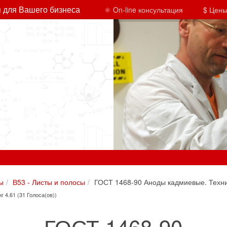
 для Вашего бизнеса
⚛ On-line консультация
$ Цены
ы
В53 - Листы и полосы
ГОСТ 1468-90 Аноды кадмиевые. Техни
г 4.61 (31 Голоса(ов))
ГОСТ 1468-90