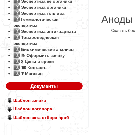
Экспертиза не органики
Экспертиза органики
Экспертиза топлива
Аноды 
Геммологическая
экспертиза
Скачать бе
Экспертиза антиквариата
Товароведческая
экспертиза
Биохимические анализы
📝 Оформить заявку
$ Цены и сроки
☎ Контакты
☤ Магазин
Документы
Шаблон заявки
Шаблон договора
Шаблон акта отбора проб