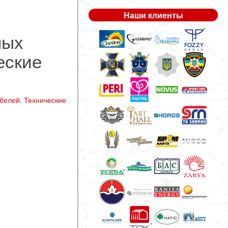
Наши клиенты
ных
еские
белей. Технические