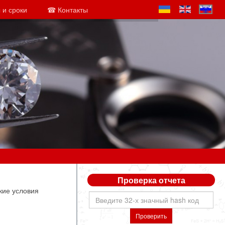
 и сроки
☎ Контакты
Проверка отчета
кие условия
Проверить