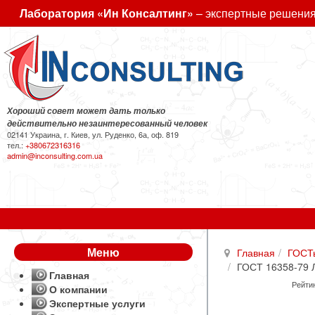
Лаборатория «Ин Консалтинг»
– экспертные решения
Хороший совет может дать только
действительно незаинтересованный человек
02141 Украина, г. Киев, ул. Руденко, 6а, оф. 819
тел.:
+380672316316
admin@inconsulting.com.ua
Меню
Главная
ГОСТ
ГОСТ 16358-79 Л
Главная
Рейтин
О компании
Экспертные услуги