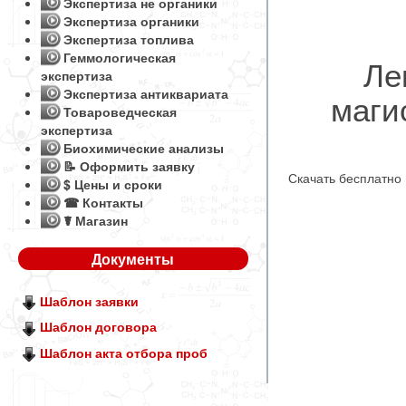
Экспертиза не органики
Экспертиза органики
Экспертиза топлива
Геммологическая
Ле
экспертиза
Экспертиза антиквариата
маги
Товароведческая
экспертиза
Биохимические анализы
📝 Оформить заявку
Скачать бесплатно
$ Цены и сроки
☎ Контакты
☤ Магазин
Документы
Шаблон заявки
Шаблон договора
Шаблон акта отбора проб