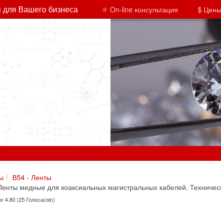
 для Вашего бизнеса
⚛ On-line консультация
$ Цены
ы
В54 - Ленты
енты медные для коаксиальных магистральных кабелей. Техничес
г 4.80 (25 Голоса(ов))