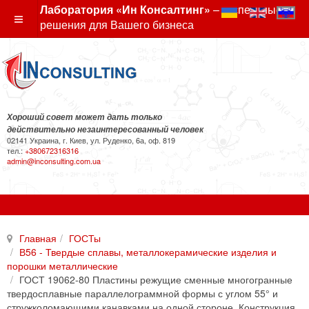
Лаборатория «Ин Консалтинг»
– экспертные
решения для Вашего бизнеса
Хороший совет может дать только
действительно незаинтересованный человек
02141 Украина, г. Киев, ул. Руденко, 6а, оф. 819
тел.:
+380672316316
admin@inconsulting.com.ua
Главная
ГОСТы
В56 - Твердые сплавы, металлокерамические изделия и
порошки металлические
ГОСТ 19062-80 Пластины режущие сменные многогранные
твердосплавные параллелограммной формы с углом 55° и
стружколомающими канавками на одной стороне. Конструкция