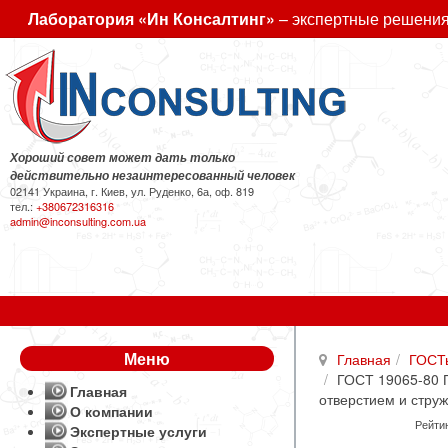
Лаборатория «Ин Консалтинг»
– экспертные решения
Хороший совет может дать только
действительно незаинтересованный человек
02141 Украина, г. Киев, ул. Руденко, 6а, оф. 819
тел.:
+380672316316
admin@inconsulting.com.ua
Меню
Главная
ГОСТ
ГОСТ 19065-80 
Главная
отверстием и стру
О компании
Рейтин
Экспертные услуги