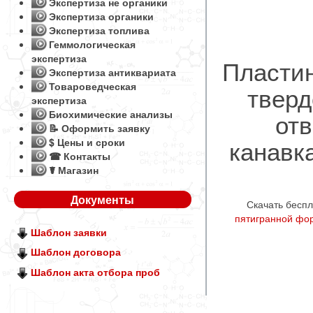
Экспертиза не органики
Экспертиза органики
Экспертиза топлива
Геммологическая
экспертиза
Пласти
Экспертиза антиквариата
Товароведческая
тверд
экспертиза
от
Биохимические анализы
📝 Оформить заявку
канавк
$ Цены и сроки
☎ Контакты
☤ Магазин
Документы
Скачать бесп
пятигранной фор
Шаблон заявки
Шаблон договора
Шаблон акта отбора проб