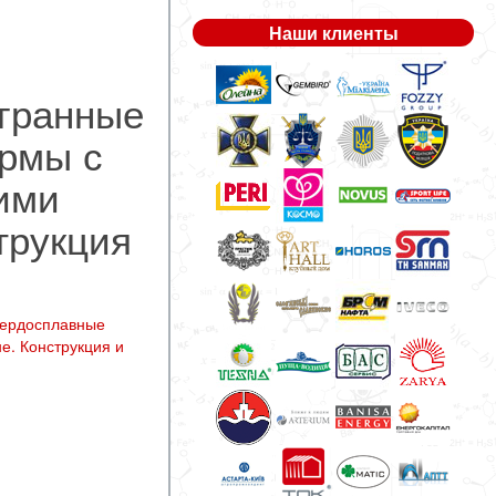
Наши клиенты
гранные
ормы с
ими
трукция
вердосплавные
е. Конструкция и