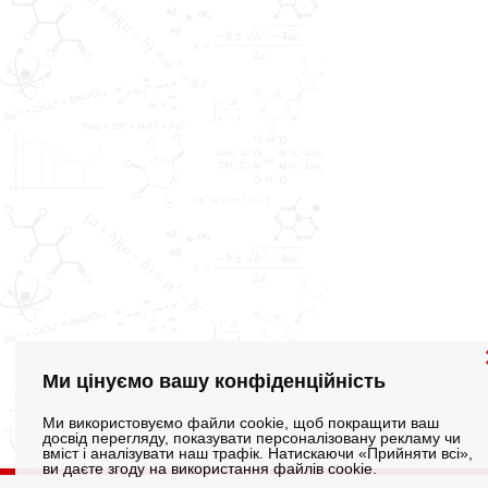
Ми цінуємо вашу конфіденційність
Ми використовуємо файли cookie, щоб покращити ваш
досвід перегляду, показувати персоналізовану рекламу чи
вміст і аналізувати наш трафік. Натискаючи «Прийняти всі»,
ви даєте згоду на використання файлів cookie.