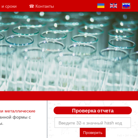
 и сроки
☎ Контакты
Проверка отчета
ки металлические
ранной формы с
ы.
Проверить