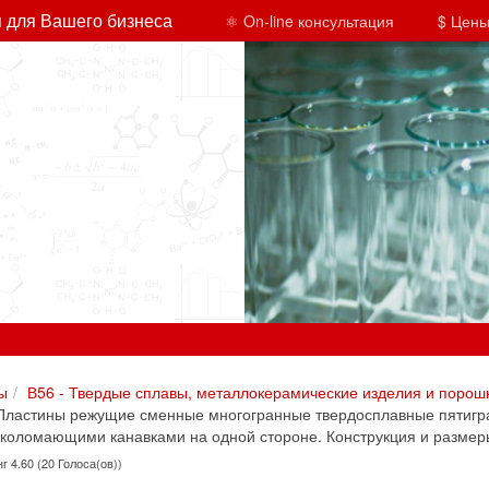
 для Вашего бизнеса
⚛ On-line консультация
$ Цены
ы
В56 - Твердые сплавы, металлокерамические изделия и порош
Пластины режущие сменные многогранные твердосплавные пятиг
жколомающими канавками на одной стороне. Конструкция и размер
г 4.60 (20 Голоса(ов))