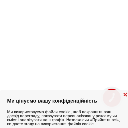
❌
КНОПКА
ЗВ'ЯЗКУ
Ми цінуємо вашу конфіденційність
Ми використовуємо файли cookie, щоб покращити ваш
досвід перегляду, показувати персоналізовану рекламу чи
вміст і аналізувати наш трафік. Натискаючи «Прийняти всі»,
ви даєте згоду на використання файлів cookie.