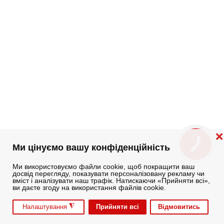
❌
КНОПКА
Ми цінуємо вашу конфіденційність
ЗВ'ЯЗКУ
Ми використовуємо файли cookie, щоб покращити ваш
досвід перегляду, показувати персоналізовану рекламу чи
вміст і аналізувати наш трафік. Натискаючи «Прийняти всі»,
ви даєте згоду на використання файлів cookie.
◮
Прийняти всі
Відмовитись
Налаштування