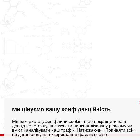
Ми цінуємо вашу конфіденційність
Ми використовуємо файли cookie, щоб покращити ваш
досвід перегляду, показувати персоналізовану рекламу чи
вміст і аналізувати наш трафік. Натискаючи «Прийняти всі»,
ви даєте згоду на використання файлів cookie.