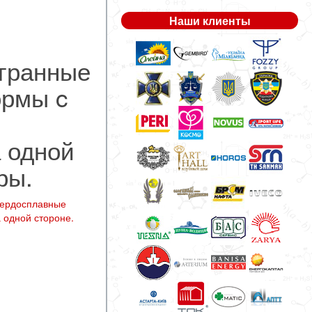
Наши клиенты
гранные
ормы c
 одной
ры.
вердосплавные
 одной стороне.