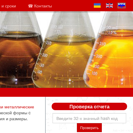
 и сроки
☎ Контакты
Проверка отчета
ки металлические
ческой формы c
ия и размеры.
Проверить