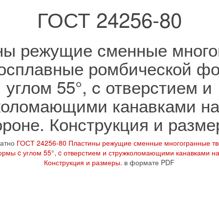
ГОСТ 24256-80
ны режущие сменные много
осплавные ромбической ф
углом 55°, c отверстием и
коломающими канавками на
ороне. Конструкция и разме
латно
ГОСТ 24256-80 Пластины режущие сменные многогранные т
рмы c углом 55°, c отверстием и стружколомающими канавками на
Конструкция и размеры.
в формате PDF