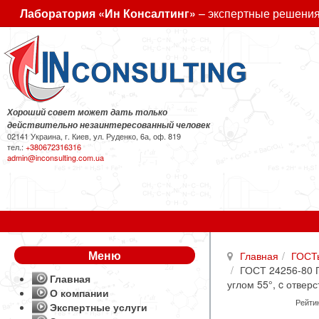
Лаборатория «Ин Консалтинг»
– экспертные решения
Хороший совет может дать только
действительно незаинтересованный человек
02141 Украина, г. Киев, ул. Руденко, 6а, оф. 819
тел.:
+380672316316
admin@inconsulting.com.ua
Меню
Главная
ГОСТ
ГОСТ 24256-80 
Главная
углом 55°, c отве
О компании
Рейтин
Экспертные услуги