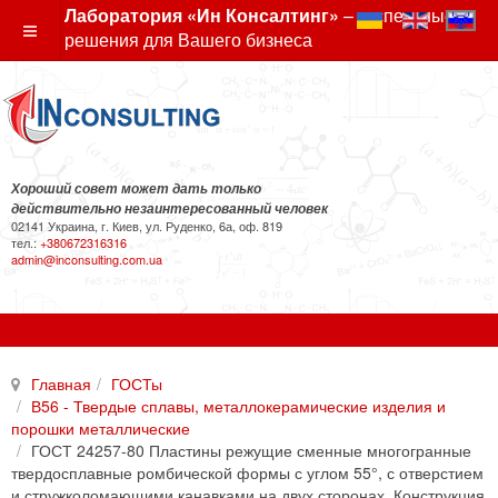
Лаборатория «Ин Консалтинг»
– экспертные
решения для Вашего бизнеса
Хороший совет может дать только
действительно незаинтересованный человек
02141 Украина, г. Киев, ул. Руденко, 6а, оф. 819
тел.:
+380672316316
admin@inconsulting.com.ua
Главная
ГОСТы
В56 - Твердые сплавы, металлокерамические изделия и
порошки металлические
ГОСТ 24257-80 Пластины режущие сменные многогранные
твердосплавные ромбической формы с углом 55°, с отверстием
и стружколомающими канавками на двух сторонах. Конструкция