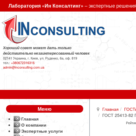
Лаборатория «Ин Консалтинг»
– экспертные решения
Хороший совет может дать только
действительно незаинтересованный человек
02141 Украина, г. Киев, ул. Руденко, 6а, оф. 819
тел.:
+380672316316
admin@inconsulting.com.ua
Меню
Главная
ГОСТ
ГОСТ 25413-82 П
Главная
Рейтин
О компании
Экспертные услуги