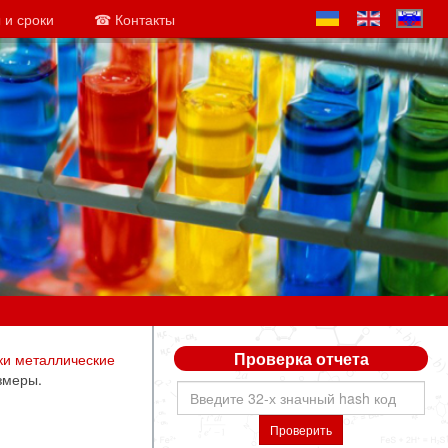
 и сроки
☎ Контакты
Проверка отчета
ки металлические
змеры.
Проверить