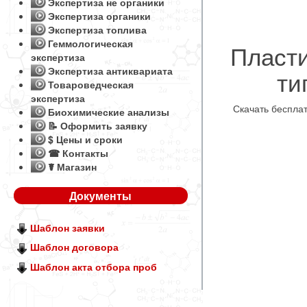
Экспертиза не органики
Экспертиза органики
Экспертиза топлива
Геммологическая
Пласт
экспертиза
Экспертиза антиквариата
ти
Товароведческая
экспертиза
Скачать беспла
Биохимические анализы
📝 Оформить заявку
$ Цены и сроки
☎ Контакты
☤ Магазин
Документы
Шаблон заявки
Шаблон договора
Шаблон акта отбора проб