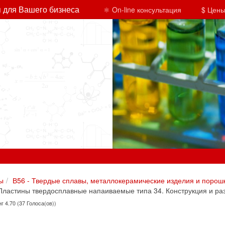
 для Вашего бизнеса
⚛ On-line консультация
$ Цены
ы
В56 - Твердые сплавы, металлокерамические изделия и порош
ластины твердосплавные напаиваемые типа 34. Конструкция и ра
г 4.70 (37 Голоса(ов))