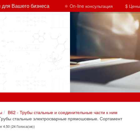
 для Вашего бизнеса
⚛ On-line консультация
$ Цены
ы
В62 - Трубы стальные и соединительные части к ним
Трубы стальные электросварные прямошовные. Сортамент
г 4.50 (24 Голоса(ов))