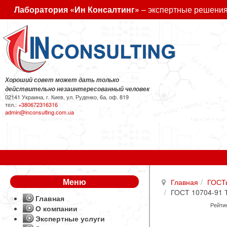
Лаборатория «Ин Консалтинг»
– экспертные решения
Хороший совет может дать только
действительно незаинтересованный человек
02141 Украина, г. Киев, ул. Руденко, 6а, оф. 819
тел.:
+380672316316
admin@inconsulting.com.ua
Меню
Главная
ГОСТ
ГОСТ 10704-91 
Главная
Рейтин
О компании
Экспертные услуги