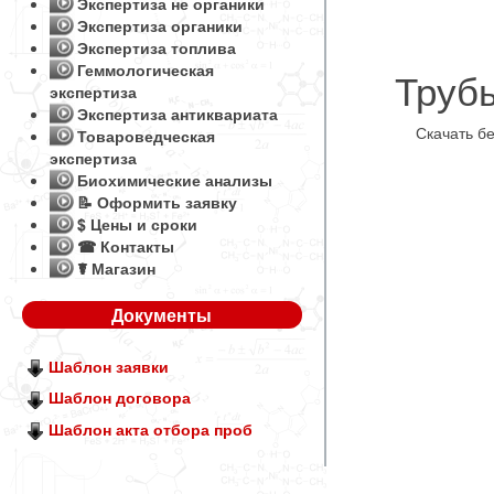
Экспертиза не органики
Экспертиза органики
Экспертиза топлива
Геммологическая
Труб
экспертиза
Экспертиза антиквариата
Скачать б
Товароведческая
экспертиза
Биохимические анализы
📝 Оформить заявку
$ Цены и сроки
☎ Контакты
☤ Магазин
Документы
Шаблон заявки
Шаблон договора
Шаблон акта отбора проб