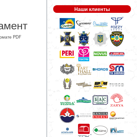
Наши клиенты
амент
рмате PDF