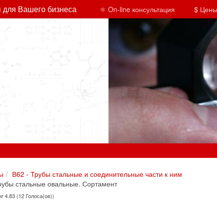
 для Вашего бизнеса
⚛ On-line консультация
$ Цены
ы
В62 - Трубы стальные и соединительные части к ним
рубы стальные овальные. Сортамент
г 4.83 (12 Голоса(ов))