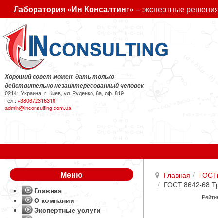
Лаборатория «Ин Консалтинг»
– экспертные решения
Хороший совет может дать только
действительно незаинтересованный человек
02141 Украина, г. Киев, ул. Руденко, 6а, оф. 819
тел.:
+380672316316
admin@inconsulting.com.ua
Меню
Главная
ГОСТ
ГОСТ 8642-68 Т
Главная
Рейтин
О компании
Экспертные услуги