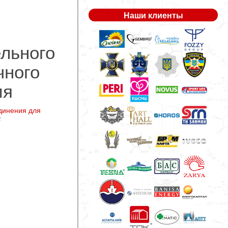
Наши клиенты
льного
чного
ия
динения для
F