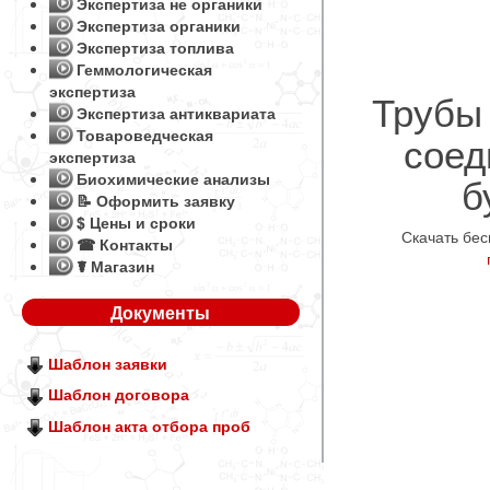
Экспертиза не органики
Экспертиза органики
Экспертиза топлива
Геммологическая
экспертиза
Трубы
Экспертиза антиквариата
Товароведческая
соед
экспертиза
б
Биохимические анализы
📝 Оформить заявку
$ Цены и сроки
Скачать бе
☎ Контакты
☤ Магазин
Документы
Шаблон заявки
Шаблон договора
Шаблон акта отбора проб