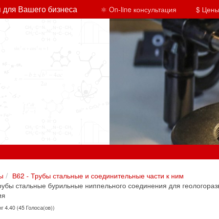
 для Вашего бизнеса
⚛ On-line консультация
$ Цены
ы
В62 - Трубы стальные и соединительные части к ним
убы стальные бурильные ниппельного соединения для геологораз
ия
г 4.40 (45 Голоса(ов))