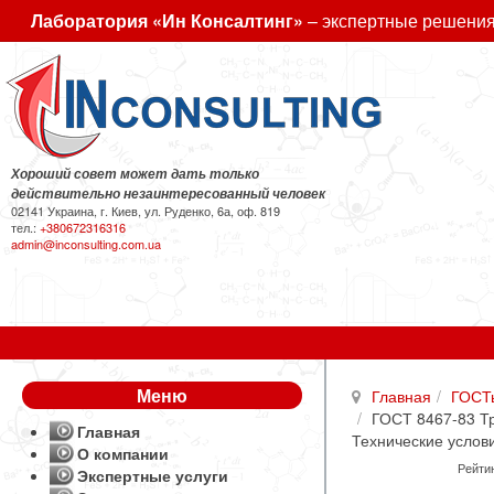
Лаборатория «Ин Консалтинг»
– экспертные решения
Хороший совет может дать только
действительно незаинтересованный человек
02141 Украина, г. Киев, ул. Руденко, 6а, оф. 819
тел.:
+380672316316
admin@inconsulting.com.ua
Меню
Главная
ГОСТ
ГОСТ 8467-83 Тр
Главная
Технические услов
О компании
Рейтин
Экспертные услуги