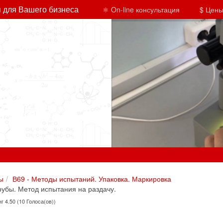
 для Вашего бизнеса
⚛ On-line консультация
$ Цены
ы
В69 - Методы испытаний. Упаковка. Маркировка
убы. Метод испытания на раздачу.
г 4.50 (10 Голоса(ов))