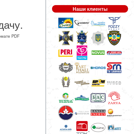
Наши клиенты
дачу.
рмате PDF