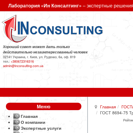
Лаборатория «Ин Консалтинг»
– экспертные решения
Хороший совет может дать только
действительно незаинтересованный человек
02141 Украина, г. Киев, ул. Руденко, 6а, оф. 819
тел.:
+380672316316
admin@inconsulting.com.ua
Меню
Главная
ГОСТ
ГОСТ 8694-75 Тр
Главная
Рейтин
О компании
Экспертные услуги