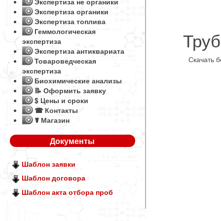
Экспертиза не органики
Экспертиза органики
Экспертиза топлива
Геммологическая
Труб
экспертиза
Экспертиза антиквариата
Скачать 
Товароведческая
экспертиза
Биохимические анализы
📝 Оформить заявку
$ Цены и сроки
☎ Контакты
☤ Магазин
Документы
Шаблон заявки
Шаблон договора
Шаблон акта отбора проб