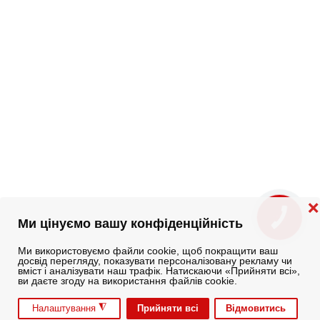
❌
КНОПКА
Ми цінуємо вашу конфіденційність
ЗВ'ЯЗКУ
Ми використовуємо файли cookie, щоб покращити ваш
досвід перегляду, показувати персоналізовану рекламу чи
вміст і аналізувати наш трафік. Натискаючи «Прийняти всі»,
ви даєте згоду на використання файлів cookie.
◮
Прийняти всі
Відмовитись
Налаштування