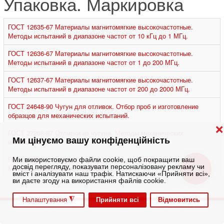
Упаковка. Маркировка
ГОСТ 12635-67 Материалы магнитомягкие высокочастотные.
Методы испытаний в диапазоне частот от 10 кГц до 1 МГц.
ГОСТ 12636-67 Материалы магнитомягкие высокочастотные.
Методы испытаний в диапазоне частот от 1 до 200 МГц.
ГОСТ 12637-67 Материалы магнитомягкие высокочастотные.
Методы испытаний в диапазоне частот от 200 до 2000 МГц.
ГОСТ 24648-90 Чугун для отливок. Отбор проб и изготовление
образцов для механических испытаний.
❌
ГОСТ 27208-87 Отливки из чугуна. Методы механических
Ми цінуємо вашу конфіденційність
испытаний.
ГОСТ 3443-87 Отливки из чугуна с различной формой графита.
Ми використовуємо файли cookie, щоб покращити ваш
досвід перегляду, показувати персоналізовану рекламу чи
КНОПКА
Методы определения структуры.
ЗВ'ЯЗКУ
вміст і аналізувати наш трафік. Натискаючи «Прийняти всі»,
ви даєте згоду на використання файлів cookie.
◮
Прийняти всі
Відмовитись
Налаштування