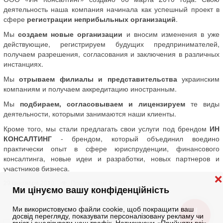
деятельность наша компания начинала как успешный проект в
сфере
регистрации неприбыльных организаций
.
Мы
создаем новые организации
и вносим изменения в уже
действующие, регистрируем будущих предпринимателей,
получаем разрешения, согласования и заключения в различных
инстанциях.
Мы
отрываем филиалы и представительства
украинским
компаниям и получаем аккредитацию иностранным.
Мы
подбираем, согласовываем и лицензируем
те виды
деятельности, которыми занимаются наши клиенты.
Кроме того, мы стали предлагать свои услуги под брендом
ИН
КОНСАЛТИНГ
- брендом, который объединил воедино
практически опыт в сфере юриспруденции, финансового
консалтинга, новые идеи и разработки, новых партнеров и
участников бизнеса.
❌
29 сентября 2010
Просмотров: 12080
Ми цінуємо вашу конфіденційність
Ми використовуємо файли cookie, щоб покращити ваш
КНОПКА
досвід перегляду, показувати персоналізовану рекламу чи
ЗВ'ЯЗКУ