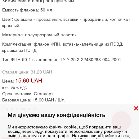
Химический стоек к растворителям.
Емкость флакона: 50 мл
Цвет: флакона - прозрачный, вставки - прозрачный, колпачка -
красный.
Материал: полупрозрачный пластик.
Комплектация: флакон ФПН, вставка-капельница из ПЭВД,
крышка из ПЭНД.
Тип ФПН-50-1 выполнен по ТУ У 25.2-22480288-004-2001.
Старая цена:
31.20 UAH
15.60 UAH
Цена:
в т.ч. 20 % НДС
Срок поставки: Стандарт
Базовая цена:
15.60 UAH
/ Шт.
❌
Страна
:
Украина
Ми цінуємо вашу конфіденційність
Количество:
КНОПКА
ЗВ'ЯЗКУ
Ми використовуємо файли cookie, щоб покращити ваш
досвід перегляду, показувати персоналізовану рекламу чи
вміст і аналізувати наш трафік. Натискаючи «Прийняти всі»,