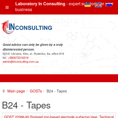
Laboratory In Consulting
- expert solutions for your
business
Good advice can only be given by a truly
disinterested person.
02141 Ukraine, Kiev, st. Rudenko, 6a, office 819
tel.:
+380672316316
admin@inconsulting.com.ua
Main page
GOSTs
B24 - Tapes
B24 - Tapes
GOST 22366-93 Sintered iron-based electrode surfacing tape. Technical