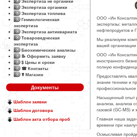
Экспертиза не органики
Экспертиза органики
Экспертиза топлива
ООО «Ин Консалтинг
Геммологическая
экспертизы: металл
экспертиза
нефтепродуктов и Г
Экспертиза антиквариата
Товароведческая
Мы реализуем комп
экспертиза
вашей организации 
Биохимические анализы
ООО «Ин Консалтинг
📝 Оформить заявку
иностранного бизне
$ Цены и сроки
полную конфиденци
☎ Контакты
☤ Магазин
Предоставлять ква
знание техники и п
Документы
профессиональное 
Насыщенный опыт р
Шаблон заявки
анализа, анализа с
газовой (GC-MS) и 
Шаблон договора
Главная наша задач
Шаблон акта отбора проб
времени при наилу
Осмысливая пройде