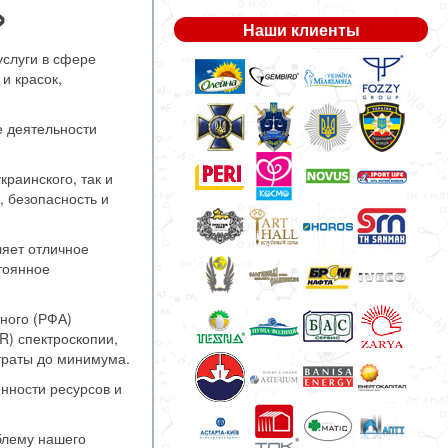
»
Наши клиенты
услуги в сфере
и красок,
 деятельности
раинского, так и
, безопасность и
яет отличное
тоянное
ного (РФА)
R) спектроскопии,
траты до минимума.
нности ресурсов и
блему нашего