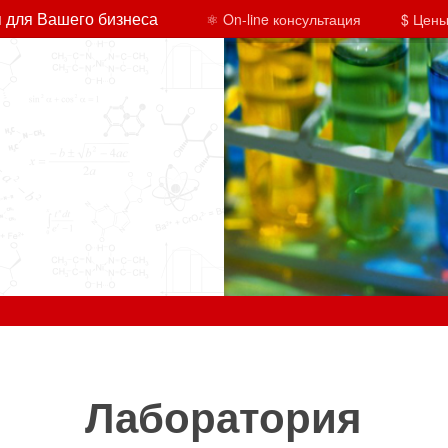
 для Вашего бизнеса
⚛ On-line консультация
$ Цены
Лаборатория