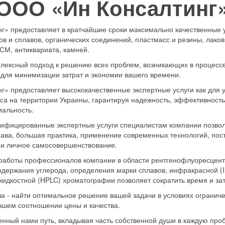
ООО «Ин Консалтинг
» предоставляет в кратчайшие сроки максимально качественные 
ов и сплавов, органических соединений, пластмасс и резины, лаков 
СМ, антиквариата, камней.
лексный подход к решению всех проблем, возникающих в процессе
для минимизации затрат и экономии вашего времени.
» предоставляет высококачественные экспертные услуги как для ук
са на территории Украины, гарантируя надежность, эффективность
альность.
лифицированные экспертные услуги специалистам компании позвол
рава, большая практика, применение современных технологий, пос
и личное самосовершенствование.
аботы профессионалов компании в области рентгенофлуоресцент
одержания углерода, определения марки сплавов, инфракрасной (I
жидкостной (HPLC) хроматографии позволяет сократить время и за
а - найти оптимальное решение вашей задачи в условиях ограниче
чшем соотношении цены и качества.
нный нами путь, вкладывая часть собственной души в каждую про