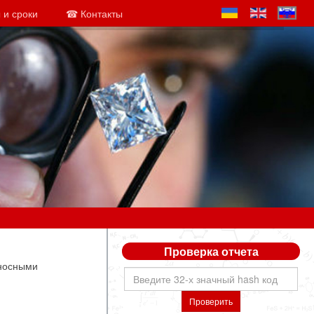
 и сроки
☎ Контакты
Проверка отчета
еносными
Проверить