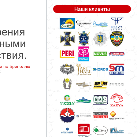
Наши клиенты
рения
сными
твия.
ти по Бринеллю
F