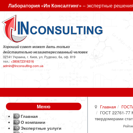
Лаборатория «Ин Консалтинг»
– экспертные решения
Хороший совет может дать только
действительно незаинтересованный человек
02141 Украина, г. Киев, ул. Руденко, 6а, оф. 819
тел.:
+380672316316
admin@inconsulting.com.ua
Меню
Главная
ГОСТ
ГОСТ 22761-77 
Главная
твердомерами стат
О компании
Рейтин
Экспертные услуги