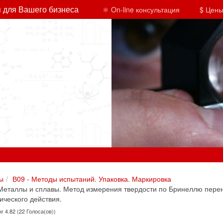
 для Вашего бизнеса
⚛ On-line консультация
$ Цены
ы
В09 - Методы испытаний. Упаковка. Маркировка
Металлы и сплавы. Метод измерения твердости по Бринеллю пер
ического действия.
г 4.82 (22 Голоса(ов))