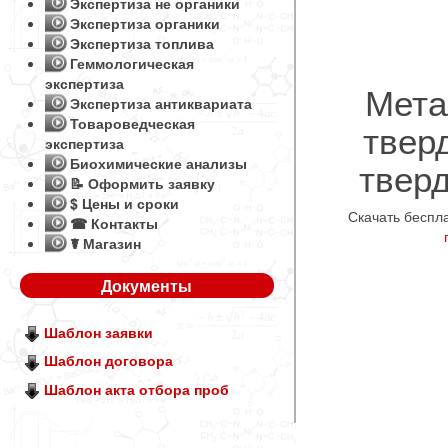
Экспертиза не органики
Экспертиза органики
Экспертиза топлива
Геммологическая
экспертиза
Мета
Экспертиза антиквариата
Товароведческая
твер
экспертиза
твер
Биохимические анализы
📝 Оформить заявку
$ Цены и сроки
Скачать беспл
☎ Контакты
☤ Магазин
Документы
Шаблон заявки
Шаблон договора
Шаблон акта отбора проб