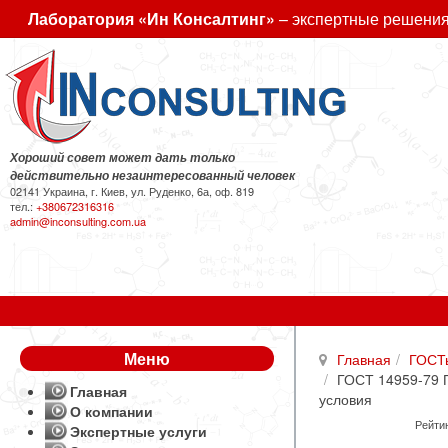
Лаборатория «Ин Консалтинг»
– экспертные решения
Хороший совет может дать только
действительно незаинтересованный человек
02141 Украина, г. Киев, ул. Руденко, 6а, оф. 819
тел.:
+380672316316
admin@inconsulting.com.ua
Меню
Главная
ГОСТ
ГОСТ 14959-79 П
Главная
условия
О компании
Рейтин
Экспертные услуги