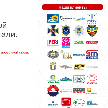
Наши клиенты
ой
тали.
гированной стали.