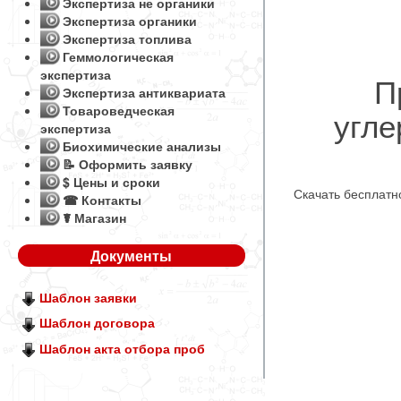
Экспертиза не органики
Экспертиза органики
Экспертиза топлива
Геммологическая
экспертиза
П
Экспертиза антиквариата
Товароведческая
угле
экспертиза
Биохимические анализы
📝 Оформить заявку
$ Цены и сроки
Скачать бесплат
☎ Контакты
☤ Магазин
Документы
Шаблон заявки
Шаблон договора
Шаблон акта отбора проб