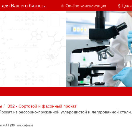
 для Вашего бизнеса
⚛ On-line консультация
$ Цены
ы
В32 - Сортовой и фасонный прокат
рокат из рессорно-пружинной углеродистой и легированной стали.
г 4.41 (39 Голоса(ов))