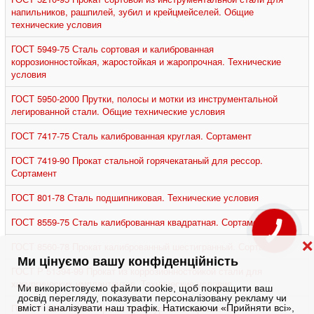
напильников, рашпилей, зубил и крейцмейселей. Общие
технические условия
ГОСТ 5949-75 Сталь сортовая и калиброванная
коррозионностойкая, жаростойкая и жаропрочная. Технические
условия
ГОСТ 5950-2000 Прутки, полосы и мотки из инструментальной
легированной стали. Общие технические условия
ГОСТ 7417-75 Сталь калиброванная круглая. Сортамент
ГОСТ 7419-90 Прокат стальной горячекатаный для рессор.
Сортамент
ГОСТ 801-78 Сталь подшипниковая. Технические условия
ГОСТ 8559-75 Сталь калиброванная квадратная. Сортамент
❌
ГОСТ 8560-78 Прокат калиброванный шестигранный. Сортамент
Ми цінуємо вашу конфіденційність
ГОСТ Р 51394-99 Прокат из коррозионностойкой стали для
хирургических имплантантов. Технические условия
Ми використовуємо файли cookie, щоб покращити ваш
досвід перегляду, показувати персоналізовану рекламу чи
ГОСТ Р 52544-2006 Прокат арматурный свариваемый
вміст і аналізувати наш трафік. Натискаючи «Прийняти всі»,