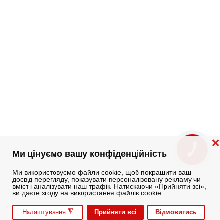
❌
КНОПКА
Ми цінуємо вашу конфіденційність
ЗВ'ЯЗКУ
Ми використовуємо файли cookie, щоб покращити ваш
досвід перегляду, показувати персоналізовану рекламу чи
вміст і аналізувати наш трафік. Натискаючи «Прийняти всі»,
ви даєте згоду на використання файлів cookie.
◮
Прийняти всі
Відмовитись
Налаштування