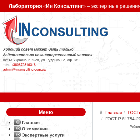
Лаборатория «Ин Консалтинг»
– экспертные решения
Хороший совет может дать только
действительно незаинтересованный человек
02141 Украина, г. Киев, ул. Руденко, 6а, оф. 819
тел.:
+380672316316
admin@inconsulting.com.ua
Меню
Главная
ГОСТ
ГОСТ Р 51784-20
Главная
Рейтин
О компании
Экспертные услуги