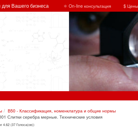
 для Вашего бизнеса
⚛ On-line консультация
$ Цены
ы
В50 - Классификация, номенклатура и общие нормы
01 Слитки серебра мерные. Технические условия
г 4.62 (37 Голоса(ов))