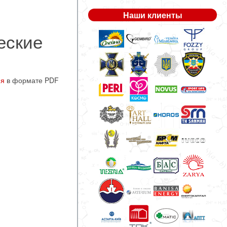
Наши клиенты
еские
ия
в формате PDF