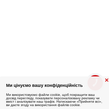
❌
КНОПКА
ЗВ'ЯЗКУ
Ми цінуємо вашу конфіденційність
Ми використовуємо файли cookie, щоб покращити ваш
досвід перегляду, показувати персоналізовану рекламу чи
вміст і аналізувати наш трафік. Натискаючи «Прийняти всі»,
ви даєте згоду на використання файлів cookie.