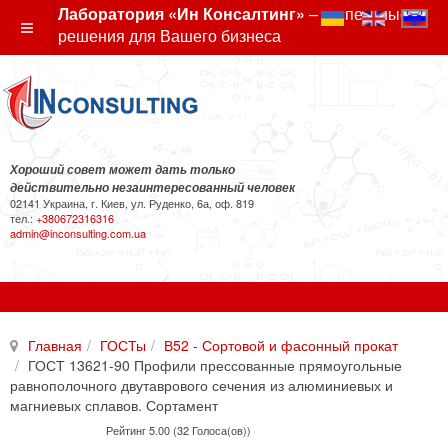
Лаборатория «Ин Консалтинг»
– экспертные
решения для Вашего бизнеса
Хороший совет может дать только
действительно незаинтересованный человек
02141 Украина, г. Киев, ул. Руденко, 6а, оф. 819
тел.:
+380672316316
admin@inconsulting.com.ua
Главная
ГОСТы
В52 - Сортовой и фасонный прокат
ГОСТ 13621-90 Профили прессованные прямоугольные
равнополочного двутаврового сечения из алюминиевых и
магниевых сплавов. Сортамент
Рейтинг 5.00 (32 Голоса(ов))