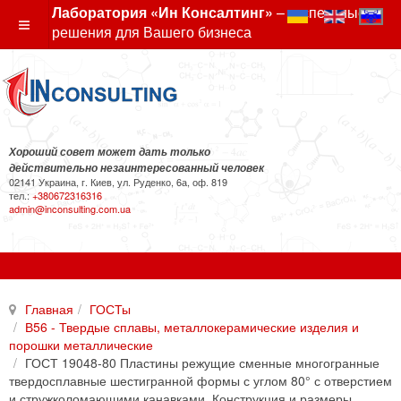
Лаборатория «Ин Консалтинг»
– экспертные
решения для Вашего бизнеса
Хороший совет может дать только
действительно незаинтересованный человек
02141 Украина, г. Киев, ул. Руденко, 6а, оф. 819
тел.:
+380672316316
admin@inconsulting.com.ua
Главная
ГОСТы
В56 - Твердые сплавы, металлокерамические изделия и
порошки металлические
ГОСТ 19048-80 Пластины режущие сменные многогранные
твердосплавные шестигранной формы с углом 80° с отверстием
и стружколомающими канавками. Конструкция и размеры.