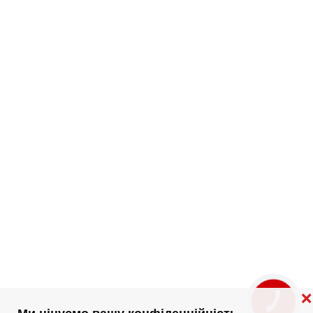
❌
КНОПКА
ЗВ'ЯЗКУ