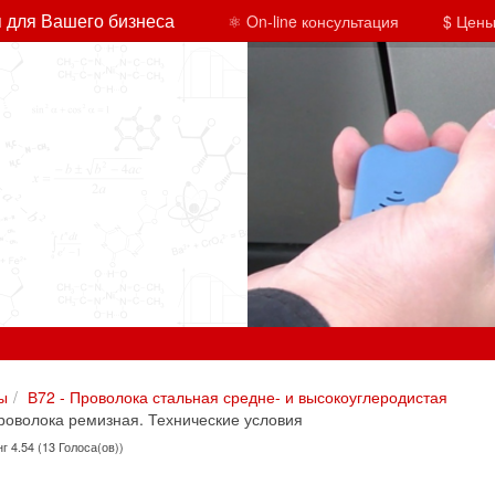
 для Вашего бизнеса
⚛ On-line консультация
$ Цены
ы
В72 - Проволока стальная средне- и высокоуглеродистая
оволока ремизная. Технические условия
г 4.54 (13 Голоса(ов))