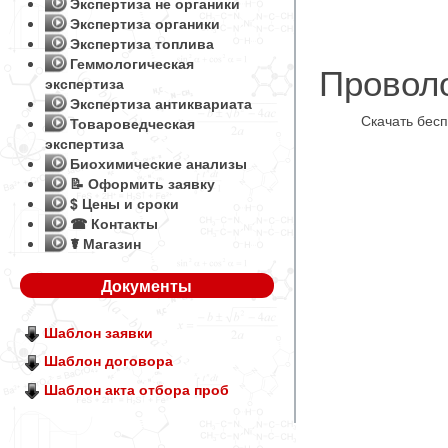
Экспертиза не органики
Экспертиза органики
Экспертиза топлива
Геммологическая
Проволо
экспертиза
Экспертиза антиквариата
Скачать бес
Товароведческая
экспертиза
Биохимические анализы
📝 Оформить заявку
$ Цены и сроки
☎ Контакты
☤ Магазин
Документы
Шаблон заявки
Шаблон договора
Шаблон акта отбора проб