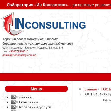
Лаборатория «Ин Консалтинг»
– экспертные решения
Хороший совет может дать только
действительно незаинтересованный человек
02141 Украина, г. Киев, ул. Руденко, 6а, оф. 819
тел.:
+380672316316
admin@inconsulting.com.ua
Меню
Главная
ГОСТ
ГОСТ 9161-85 Пр
Главная
Рейтин
О компании
Экспертные услуги