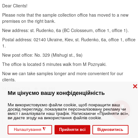
Dear Clients!
Please note that the sample collection office has moved to a new
premises on the right bank.
New address: st. Rudenko, 6a (BC Colosseum, office 1, office 1).
Postal address: 02140 Ukraine, Kiev, st. Rudenko, 6a, office 1, office
1.
New post office: No. 329 (Mishugi st., 9a)
The office is located 5 minutes walk from M Poznyaki.
Now we can take samples longer and more convenient for our
clients.
❌
04 October 2016
Hits: 854
Ми цінуємо вашу конфіденційність
Ми використовуємо файли cookie, щоб покращити ваш
досвід перегляду, показувати персоналізовану рекламу чи
вміст і аналізувати наш трафік. Натискаючи «Прийняти всі»,
Prev
Next
ви даєте згоду на використання файлів cookie.
◮
Прийняти всі
Відмовитись
Налаштування