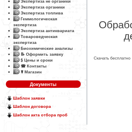
Экспертиза не органики
Экспертиза органики
Экспертиза топлива
Геммологическая
Обрабо
экспертиза
Экспертиза антиквариата
д
Товароведческая
экспертиза
Биохимические анализы
📝 Оформить заявку
Скачать бесплатно
$ Цены и сроки
☎ Контакты
☤ Магазин
Документы
Шаблон заявки
Шаблон договора
Шаблон акта отбора проб