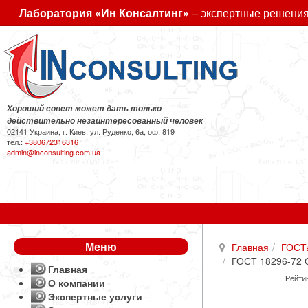
Лаборатория «Ин Консалтинг»
– экспертные решения
Хороший совет может дать только
действительно незаинтересованный человек
02141 Украина, г. Киев, ул. Руденко, 6а, оф. 819
тел.:
+380672316316
admin@inconsulting.com.ua
Меню
Главная
ГОСТ
ГОСТ 18296-72 
Главная
Рейтин
О компании
Экспертные услуги