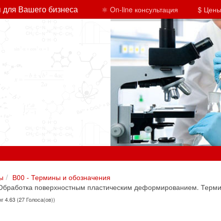
 для Вашего бизнеса
⚛ On-line консультация
$ Цены
ы
В00 - Термины и обозначения
Обработка поверхностным пластическим деформированием. Терми
г 4.63 (27 Голоса(ов))