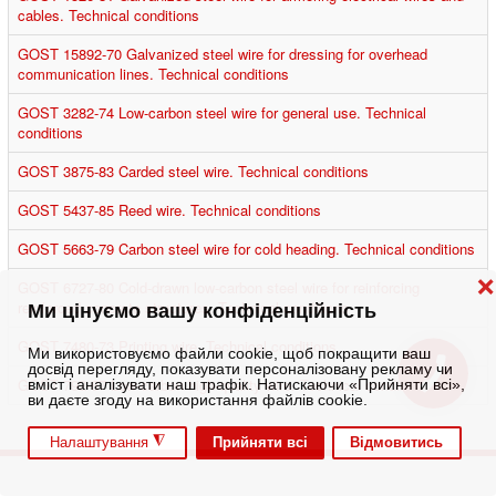
cables. Technical conditions
GOST 15892-70 Galvanized steel wire for dressing for overhead
communication lines. Technical conditions
GOST 3282-74 Low-carbon steel wire for general use. Technical
conditions
GOST 3875-83 Carded steel wire. Technical conditions
GOST 5437-85 Reed wire. Technical conditions
GOST 5663-79 Carbon steel wire for cold heading. Technical conditions
❌
GOST 6727-80 Cold-drawn low-carbon steel wire for reinforcing
reinforced concrete structures. Technical conditions
Ми цінуємо вашу конфіденційність
GOST 7480-73 Printing wire. Technical conditions
Ми використовуємо файли cookie, щоб покращити ваш
досвід перегляду, показувати персоналізовану рекламу чи
GOST 792-67 Low-carbon high-quality wire. Technical conditions
вміст і аналізувати наш трафік. Натискаючи «Прийняти всі»,
ви даєте згоду на використання файлів cookie.
◮
Прийняти всі
Відмовитись
Налаштування