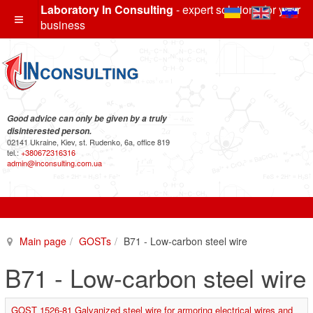
Laboratory In Consulting
- expert solutions for your
business
Good advice can only be given by a truly
disinterested person.
02141 Ukraine, Kiev, st. Rudenko, 6a, office 819
tel.:
+380672316316
admin@inconsulting.com.ua
Main page
GOSTs
B71 - Low-carbon steel wire
B71 - Low-carbon steel wire
GOST 1526-81 Galvanized steel wire for armoring electrical wires and