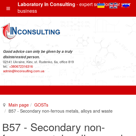
Laboratory In Consulting
- expert solutions for your
business
Good advice can only be given by a truly
disinterested person.
02141 Ukraine, Kiev, st. Rudenko, 6a, office 819
tel.:
+380672316316
admin@inconsulting.com.ua
Main page
GOSTs
В57 - Secondary non-ferrous metals, alloys and waste
В57 - Secondary non-